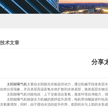
技术文章
分享
太阳能曝气机
主要由太阳能光伏板提供动力，通过机械手段使表层水
自然分层现象，并且表层高温富氧水体扩散到水体底部，激发底层生物活
太阳能曝气机功能包括：上下交换混合复氧，激发环境自净能力，强力
太阳能曝气机根据水力机械的搅拌提升原理，电机带动螺旋状叶轮高速
含氧量增加，同时，由于搅动水流的提升作用，底部的水与上部的水形成