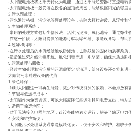
-太阳能电池板将太阳光转化为电能，通过太阳能逆变器将直流电转换
-太阳能电池板一般安装在设备的屋顶或周围，能够根据阳光的强度
2.污水预处理：
-污水通过格栅、沉淀池等预处理设备，去除大颗粒杂质、悬浮物和浮
3.生物处理系统：
-常用的处理方式包括生物膜法、活性污泥法、氧化池等，通过微生物
-在这一阶段，太阳能提供的能源可驱动曝气器、泵送设备等，帮助提
4.过滤和消毒：
-在污水处理后的水流经滤池或砂滤池，去除残留的固体物质和杂质
-最后通过紫外线消毒系统、氯化消毒等进一步杀菌，确保水质达到
5.污泥处理与回收：
-经过生物处理和沉淀后的污泥需要定期清理，部分设备还会将其进一
太阳能污水处理设备的优势
1.绿色环保：
-利用太阳能这一可再生能源，减少对传统能源的依赖，不会排放有害
2.节能与低运行成本：
-太阳能作为免费资源，可以大幅度降低能源消耗和电费支出，特别适
3.适用于偏远地区：
-对于无法接入电网的地区，该设备能够独立运行，解决了缺乏电力供
4.安装和维护简便：
-太阳能污水处理系统通常是模块化设计，便于安装和维护。相较于传
5.灵活性和可扩展性：