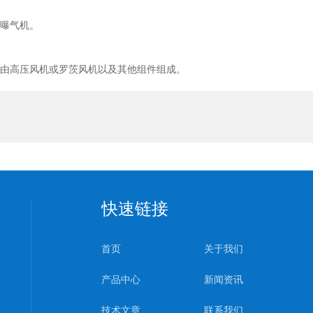
曝气机。
由高压风机或罗茨风机以及其他组件组成。
快速链接
首页
关于我们
产品中心
新闻资讯
技术文章
联系我们