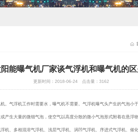
太阳能曝气机厂家谈气浮机和曝气机的区
更新时间：2018-06-24 点击量：
3162
。气浮机工作时需要水，曝气机不需要。气浮机曝气头产生的气泡小于
产生大量的微细气泡，使空气以高度分散的微小气泡形式附着在悬浮物
机、多相混溶气浮机、浅层气浮机、涡凹气浮机、序进式气浮机、催化