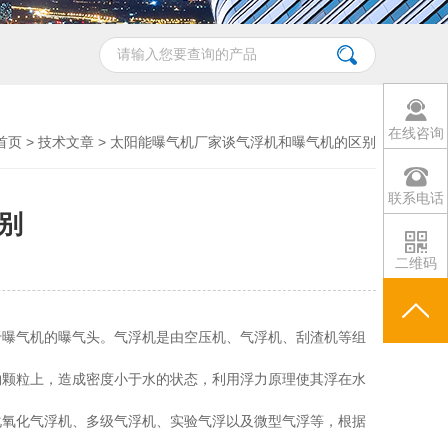
在线咨询
首页
>
技术文章
> 太阳能曝气机厂家谈气浮机和曝气机的区别
联系电话
别
二维码
曝气机的曝气头。气浮机是由空压机、气浮机、刮渣机等组
颗粒上，造成密度小于水的状态，利用浮力原理使其浮在水
氧化气浮机、多级气浮机、实验气浮以及微型气浮等，根据