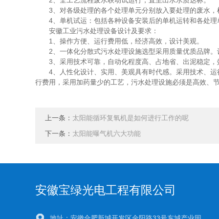
2、全工艺流程废水联动试运行，直至出水水质达标。
3、对各级处理的各个处理单元分别放入要处理的废水，检
4、单机试运：包括各种设备安装后的单机运转和各处理单
安徽工业污水处理设备设计及要求：
1、操作方便、运行费用低，经济高效，设计美观。
2、一体化分散式污水处理设施选型采用质量优质品牌。设
3、采用技术可靠，自动化程度高、占地省、出泥稳定，
4、人性化设计、实用、美观具有时代感。采用技术、运行
行费用，采用加药量少的工艺，污水处理设施必须是高效、
上一条：
太阳能循环复氧机是如何进行工作的呢
下一条：
太阳能曝气机六大功能
安徽宝绿光电工程有限公司
地址：安徽合肥新城开发区金阳路33号东城产业园