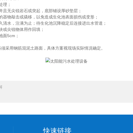
处理；
并且无尖锐岩石或突起，底部铺设厚砂垫层；
器物敲击或撬移，以免造成生化池表面损伤或变形；
清水，注满为止；待生化池沉降稳定后连接进出水管道；
块或尖锐物体用作回填；
面5cm；
须采用钢筋混泥土路面，具体方案视现场实际情况确定。
解
快速链接