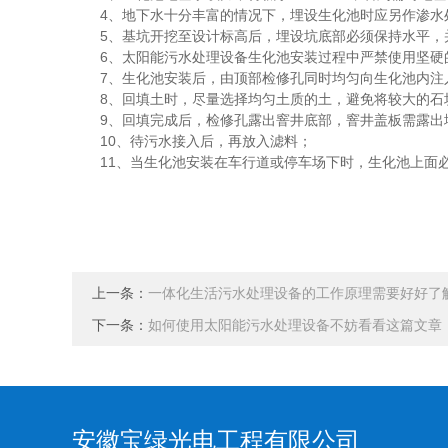
4、地下水十分丰富的情况下，埋设生化池时应另作渗水
5、基坑开挖至设计标高后，埋设坑底部必须保持水平，
6、太阳能污水处理设备生化池安装过程中严禁使用坚硬的
7、生化池安装后，由顶部检修孔同时均匀向生化池内注入
8、回填土时，尽量选择均匀土质的土，避免将较大的石
9、回填完成后，检修孔露出窨井底部，窨井盖板需露出地
10、待污水接入后，再放入滤料；
11、当生化池安装在车行道或停车场下时，生化池上面必
上一条：
一体化生活污水处理设备的工作原理需要好好了
下一条：
如何使用太阳能污水处理设备不妨看看这篇文章
安徽宝绿光电工程有限公司