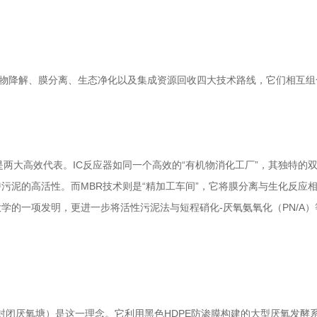
生物降解、膜分离、生态净化以及集成资源回收四大技术路线，它们相互
是两大高效代表。IC反应器如同一个高效的“有机物消化工厂”，其独特
泥的高活性。而MBR技术则是“精加工车间”，它将膜分离与生化反应相结
学的一项发明，更进一步将活性污泥法与短程硝化-厌氧氨氧化（PN/A
封闭厌氧塘）是这一理念。它利用黑色HDPE防渗膜构建的大型厌氧发酵系