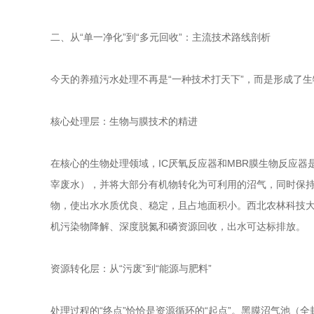
二、从“单一净化”到“多元回收”：主流技术路线剖析
今天的养殖污水处理不再是“一种技术打天下”，而是形成了
核心处理层：生物与膜技术的精进
在核心的生物处理领域，IC厌氧反应器和MBR膜生物反应器
宰废水），并将大部分有机物转化为可利用的沼气，同时保持污
物，使出水水质优良、稳定，且占地面积小。西北农林科技大
机污染物降解、深度脱氮和磷资源回收，出水可达标排放。
资源转化层：从“污废”到“能源与肥料”
处理过程的“终点”恰恰是资源循环的“起点”。黑膜沼气池（全