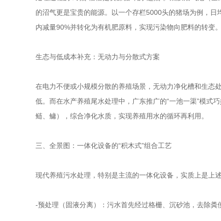
的沼气更是宝贵的能源。以一个存栏5000头的猪场为例，日
内减量90%并转化为有机肥原料，实现污染物向肥料的转变
生态与低成本补充：无动力与分散式方案
在电力不便或小规模分散的养殖场景，无动力净化槽和生态处
低。而在水产养殖尾水处理中，广东推广的“一池一渠”模式
鲢、鳙），综合净化水质，实现养殖用水的循环再利用。
三、全景图：一体化设备的“积木式”组合工艺
现代养殖污水处理，特别是主流的一体化设备，实质上是上述
-预处理（固液分离）：污水首先经过格栅、沉砂池，去除粪