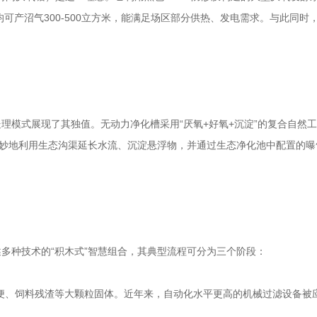
均可产沼气300-500立方米，能满足场区部分供热、发电需求。与此同
。
理模式展现了其独值。无动力净化槽采用“厌氧+好氧+沉淀”的复合自然
巧妙地利用生态沟渠延长水流、沉淀悬浮物，并通过生态净化池中配置的
多种技术的“积木式”智慧组合，其典型流程可分为三个阶段：
便、饲料残渣等大颗粒固体。近年来，自动化水平更高的机械过滤设备被