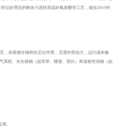
时，经过处理后的剩余污泥经高温好氧发酵等工艺，能在24小时
工艺，依靠微生物和生态位作用，无需外部动力，运行成本极
曝气系统、水生植物（如苦草、睡莲、茭白）和滤食性动物（如
应用。