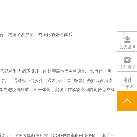
组合，构建了多层次、资源化的处理体系。
在线咨询
联系电话
的双层结构和内循环设计，能处理高浓度有机废水（如养殖、屠
合，通过极小的膜孔（通常为0.1-0.4微米）高效截留污染
二维码
）等先进脱氮除磷工艺一体化，实现了在紧凑空间内同步完成有
统，不仅高效降解有机物（COD去除率80%-90%），其产生