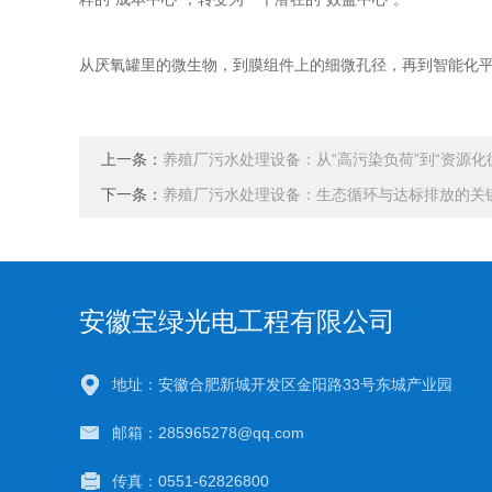
从厌氧罐里的微生物，到膜组件上的细微孔径，再到智能化
上一条：
养殖厂污水处理设备：从“高污染负荷”到“资源化
下一条：
养殖厂污水处理设备：生态循环与达标排放的关
安徽宝绿光电工程有限公司
地址：安徽合肥新城开发区金阳路33号东城产业园
邮箱：285965278@qq.com
传真：0551-62826800