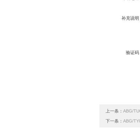
补充说明
验证码
上一条：
ABG/
下一条：
ABG/