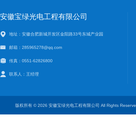
安徽宝绿光电工程有限公司
地址：安徽合肥新城开发区金阳路33号东城产业园
邮箱：285965278@qq.com
传真：0551-62826800
联系人：王经理
版权所有 © 2026 安徽宝绿光电工程有限公司 All Rights Rese