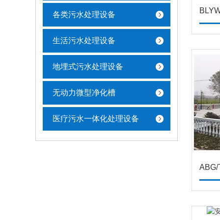
BLY
各类污水处理设备
生活污水处理设备
地埋式污水处理设备
无动力微型净化槽
医疗污水一体化处理设备