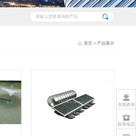
首页
> 产品展示
在线咨询
联系电话