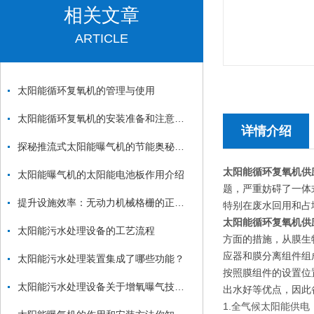
相关文章
ARTICLE
太阳能循环复氧机的管理与使用
太阳能循环复氧机的安装准备和注意事项
详情介绍
探秘推流式太阳能曝气机的节能奥秘与环保效益
太阳能循环复氧机供
太阳能曝气机的太阳能电池板作用介绍
题，严重妨碍了一体
提升设施效率：无动力机械格栅的正确安装方法
特别在废水回用和占
太阳能循环复氧机供
太阳能污水处理设备的工艺流程
方面的措施，从膜生
应器和膜分离组件组
太阳能污水处理装置集成了哪些功能？
按照膜组件的设置位
太阳能污水处理设备关于增氧曝气技术的类别
出水好等优点，因此
1.全气候太阳能供