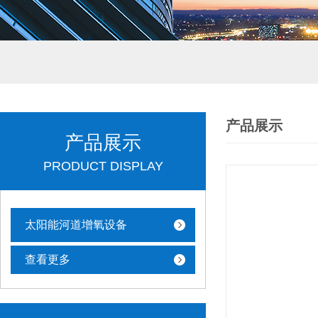
产品展示
产品展示
PRODUCT DISPLAY
太阳能河道增氧设备
查看更多