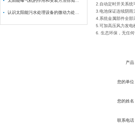
太阳能曝气机的作用和安装方法你知道吗？
2.自动定时开关系
3.电池保证连续阴雨
认识太阳能污水处理设备的微动力处理系统
4.系统金属部件全部
5.可加高压风力发电
6. 生态环保，无任
产品
您的单位
您的姓名
联系电话